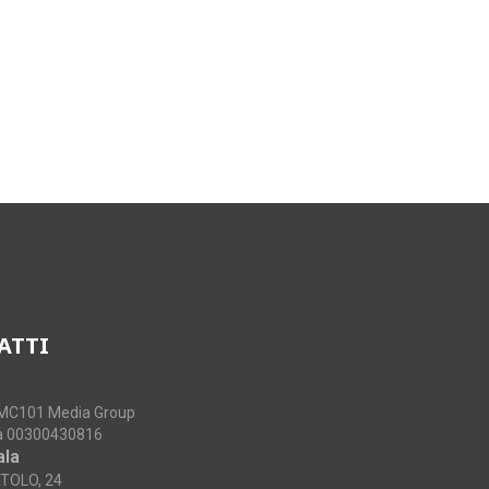
ATTI
RMC101 Media Group
va 00300430816
ala
TOLO, 24