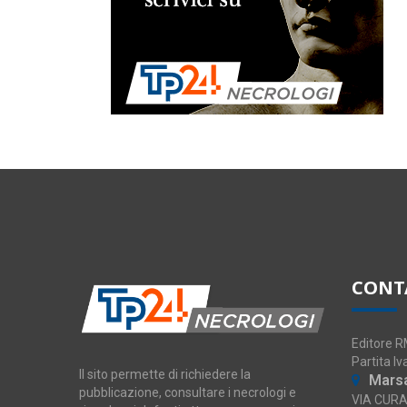
CONT
Editore 
Partita I
Il sito permette di richiedere la
Mars
pubblicazione, consultare i necrologi e
VIA CURA